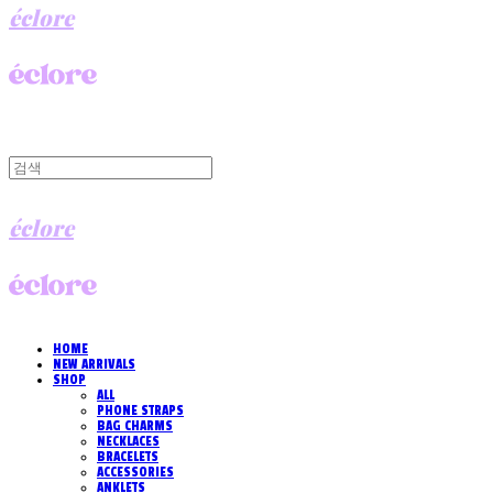
éclore
éclore
HOME
NEW ARRIVALS
SHOP
ALL
PHONE STRAPS
BAG CHARMS
NECKLACES
BRACELETS
ACCESSORIES
ANKLETS