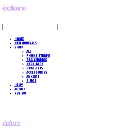
HOME
NEW ARRIVALS
SHOP
ALL
PHONE STRAPS
BAG CHARMS
NECKLACES
BRACELETS
ACCESSORIES
ANKLETS
RINGS
HELP!
ABOUT
REVIEW
éclore