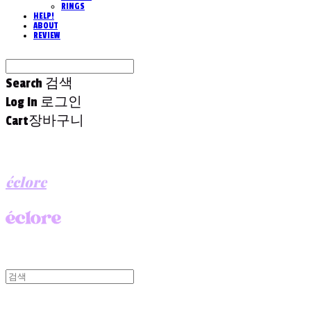
RINGS
HELP!
ABOUT
REVIEW
Search
검색
Log In
로그인
Cart
장바구니
éclore