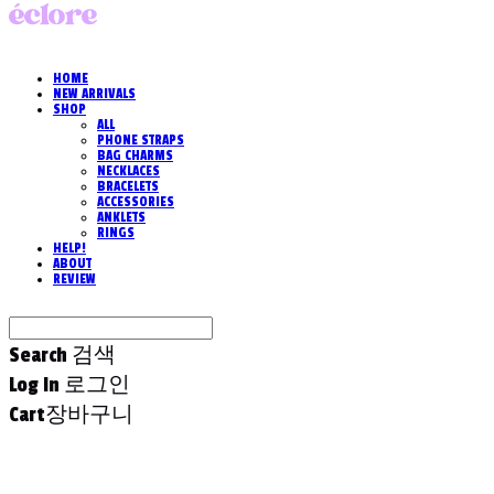
HOME
NEW ARRIVALS
SHOP
ALL
PHONE STRAPS
BAG CHARMS
NECKLACES
BRACELETS
ACCESSORIES
ANKLETS
RINGS
HELP!
ABOUT
REVIEW
Search
검색
Log In
로그인
Cart
장바구니