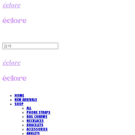
éclore
éclore
HOME
NEW ARRIVALS
SHOP
ALL
PHONE STRAPS
BAG CHARMS
NECKLACES
BRACELETS
ACCESSORIES
ANKLETS