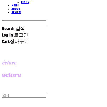
RINGS
HELP!
ABOUT
REVIEW
Search
검색
Log In
로그인
Cart
장바구니
éclore