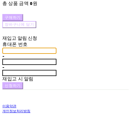
총 상품 금액
0원
구매하기
장바구니에 담기
재입고 알림 신청
휴대폰 번호
-
-
재입고 시 알림
신청하기
이용약관
개인정보처리방침
사업자정보확인
상호: 에끌로 | 대표: 장원정 | 개인정보관리책임자: 장원정 | 전화: 053-475-5920 | 이