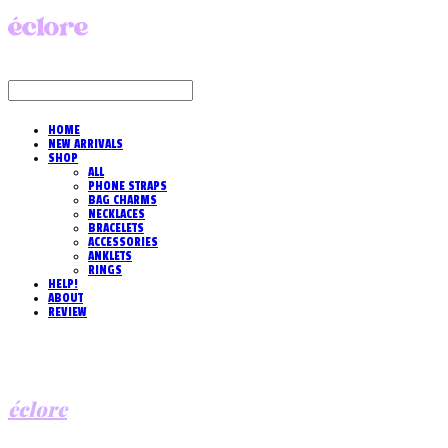
HOME
NEW ARRIVALS
SHOP
ALL
PHONE STRAPS
BAG CHARMS
NECKLACES
BRACELETS
ACCESSORIES
ANKLETS
RINGS
HELP!
ABOUT
REVIEW
éclore