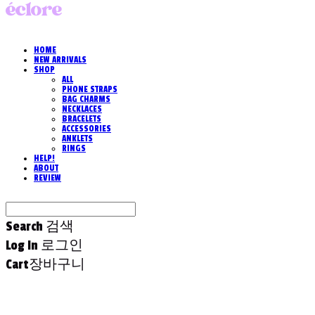
HOME
NEW ARRIVALS
SHOP
ALL
PHONE STRAPS
BAG CHARMS
NECKLACES
BRACELETS
ACCESSORIES
ANKLETS
RINGS
HELP!
ABOUT
REVIEW
Search
검색
Log In
로그인
Cart
장바구니