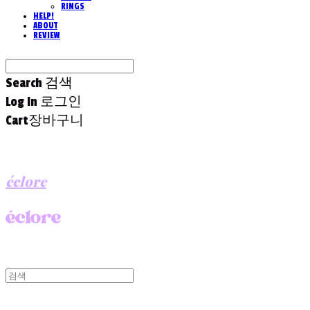
RINGS
HELP!
ABOUT
REVIEW
Search
검색
Log In
로그인
Cart
장바구니
éclore