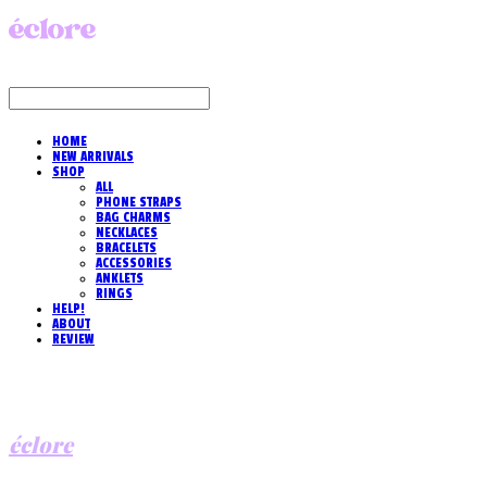
HOME
NEW ARRIVALS
SHOP
ALL
PHONE STRAPS
BAG CHARMS
NECKLACES
BRACELETS
ACCESSORIES
ANKLETS
RINGS
HELP!
ABOUT
REVIEW
éclore