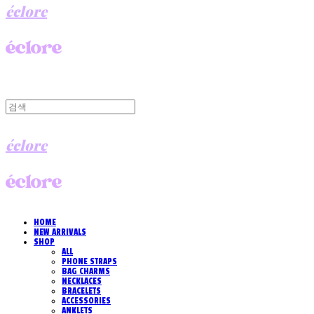
éclore
éclore
HOME
NEW ARRIVALS
SHOP
ALL
PHONE STRAPS
BAG CHARMS
NECKLACES
BRACELETS
ACCESSORIES
ANKLETS