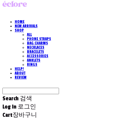
HOME
NEW ARRIVALS
SHOP
ALL
PHONE STRAPS
BAG CHARMS
NECKLACES
BRACELETS
ACCESSORIES
ANKLETS
RINGS
HELP!
ABOUT
REVIEW
Search
검색
Log In
로그인
Cart
장바구니